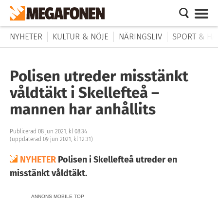
NYHETER
KULTUR & NÖJE
NÄRINGSLIV
SPORT & HÄ
Polisen utreder misstänkt
våldtäkt i Skellefteå –
mannen har anhållits
Publicerad 08 jun 2021, kl 08:34
(uppdaterad 09 jun 2021, kl 12:31)
NYHETER
Polisen i Skellefteå utreder en
misstänkt våldtäkt.
ANNONS MOBILE TOP