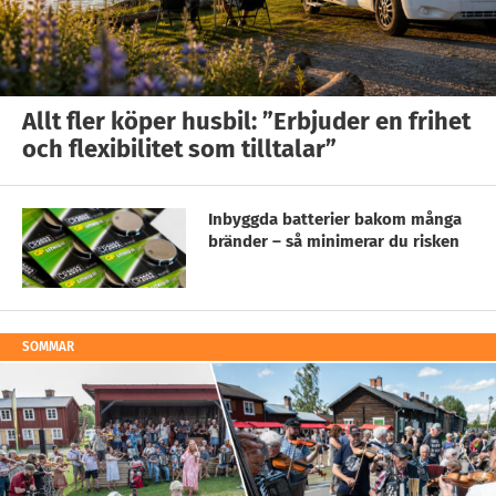
Allt fler köper husbil: ”Erbjuder en frihet
och flexibilitet som tilltalar”
Inbyggda batterier bakom många
bränder – så minimerar du risken
SOMMAR