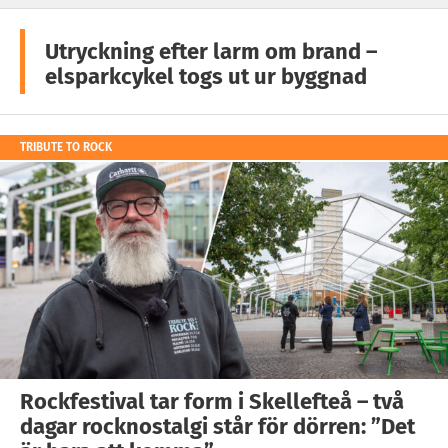
Utryckning efter larm om brand –
elsparkcykel togs ut ur byggnad
TRIBUTE TO ROCK
Rockfestival tar form i Skellefteå – två
dagar rocknostalgi står för dörren: ”Det