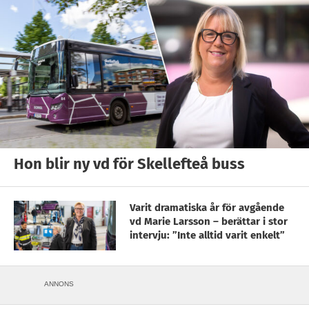
Hon blir ny vd för Skellefteå buss
Varit dramatiska år för avgående
vd Marie Larsson – berättar i stor
intervju: ”Inte alltid varit enkelt”
ANNONS