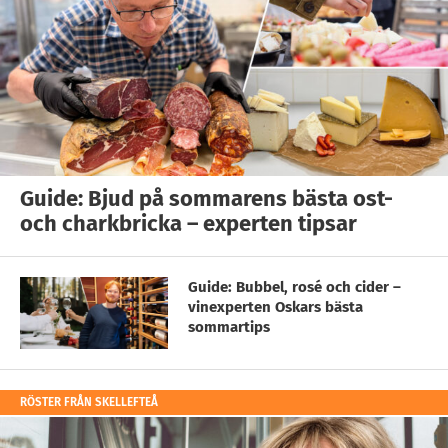
Guide: Bjud på sommarens bästa ost-
och charkbricka – experten tipsar
Guide: Bubbel, rosé och cider –
vinexperten Oskars bästa
sommartips
RÖSTER FRÅN SKELLEFTEÅ