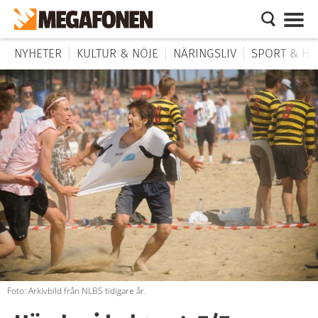
NYHETER
KULTUR & NÖJE
NÄRINGSLIV
SPORT & HÄ
Foto: Arkivbild från NLBS tidigare år.