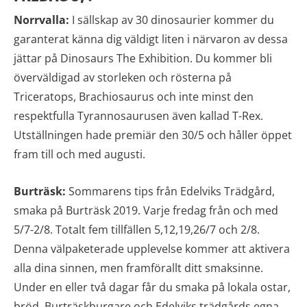
Norrvalla:
I sällskap av 30 dinosaurier kommer du
garanterat känna dig väldigt liten i närvaron av dessa
jättar på Dinosaurs The Exhibition. Du kommer bli
överväldigad av storleken och rösterna på
Triceratops, Brachiosaurus och inte minst den
respektfulla Tyrannosaurusen även kallad T-Rex.
Utställningen hade premiär den 30/5 och håller öppet
fram till och med augusti.
Burträsk:
Sommarens tips från Edelviks Trädgård,
smaka på Burträsk 2019. Varje fredag från och med
5/7-2/8. Totalt fem tillfällen 5,12,19,26/7 och 2/8.
Denna välpaketerade upplevelse kommer att aktivera
alla dina sinnen, men framförallt ditt smaksinne.
Under en eller två dagar får du smaka på lokala ostar,
bröd, Burträskburgare och Edelviks trädgårds egna