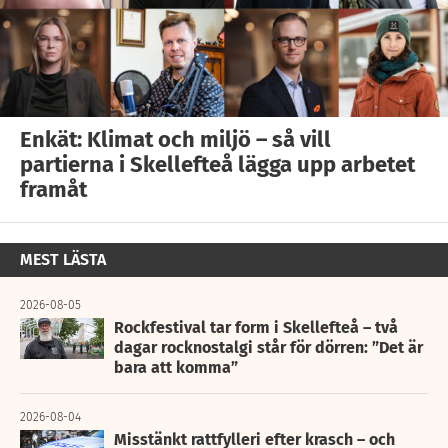
Enkät: Klimat och miljö – så vill
partierna i Skellefteå lägga upp arbetet
framåt
MEST LÄSTA
2026-08-05
Rockfestival tar form i Skellefteå – två
dagar rocknostalgi står för dörren: ”Det är
bara att komma”
2026-08-04
Misstänkt rattfylleri efter krasch – och