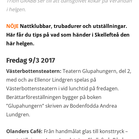
Trion GRABB ser till att dansgolvet kokar på Verandan
i helgen.
NÖJE
Nattklubbar, trubadurer och utställningar.
Här får du tips på vad som händer i Skellefteå den
här helgen.
Fredag 9/3 2017
Västerbottensteatern:
Teatern Glupahungern, del 2,
med och av Ellenor Lindgren spelas på
Västerbottensteatern i vid lunchtid på fredagen.
Berättarföreställningen bygger på boken
”Glupahungern” skriven av Bodenfödda Andrea
Lundgren.
Olanders Café:
Från handmålat glas till konsttryck –