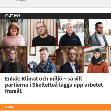
ANNONS
VALET 2026
Enkät: Klimat och miljö – så vill
partierna i Skellefteå lägga upp arbetet
framåt
VIMMEL