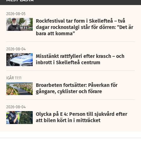
2026-08-05
Rockfestival tar form i Skellefteå – två
dagar rocknostalgi står för dörren: ”Det är
bara att komma”
2026-08-04
Misstänkt rattfylleri efter krasch – och
inbrott i Skellefteå centrum
IGÅR 11:11
Broarbeten fortsätter: Påverkan för
gångare, cyklister och förare
2026-08-04
Olycka på E 4: Person till sjukvård efter
att bilen kört in i mitträcket