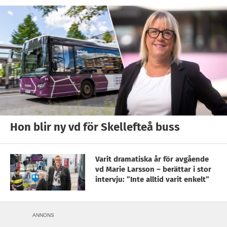
Hon blir ny vd för Skellefteå buss
Varit dramatiska år för avgående
vd Marie Larsson – berättar i stor
intervju: ”Inte alltid varit enkelt”
ANNONS