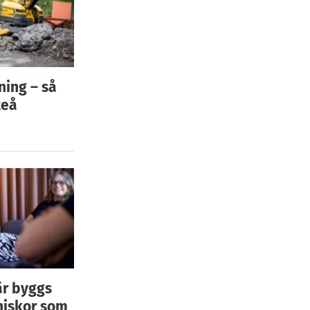
ning – så
teå
är byggs
niskor som