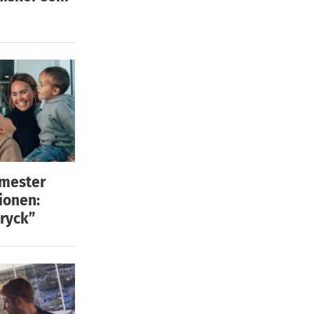
emester
ionen:
ryck”