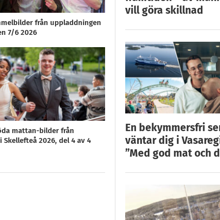
vill göra skillnad
melbilder från uppladdningen
en 7/6 2026
En bekymmersfri s
öda mattan-bilder från
väntar dig i Vasareg
 Skellefteå 2026, del 4 av 4
”Med god mat och d