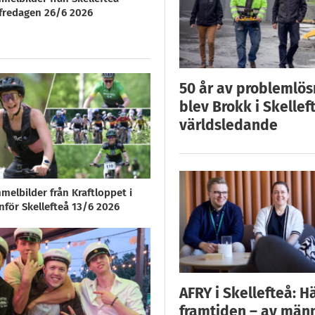
redagen 26/6 2026
50 år av problemlös
blev Brokk i Skellef
världsledande
melbilder från Kraftloppet i
nför Skellefteå 13/6 2026
AFRY i Skellefteå: H
framtiden – av män