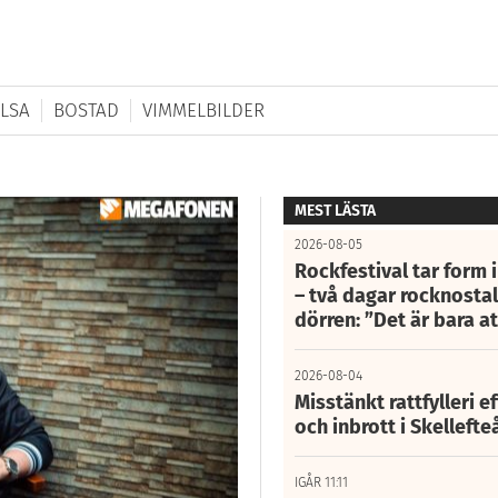
LSA
BOSTAD
VIMMELBILDER
MEST LÄSTA
2026-08-05
Rockfestival tar form i
– två dagar rocknostalg
dörren: ”Det är bara 
2026-08-04
Misstänkt rattfylleri e
och inbrott i Skelleft
IGÅR 11:11