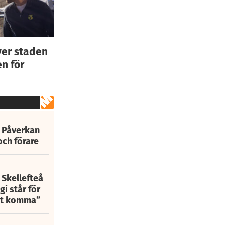
ver staden
n för
: Påverkan
och förare
 Skellefteå
i står för
att komma”