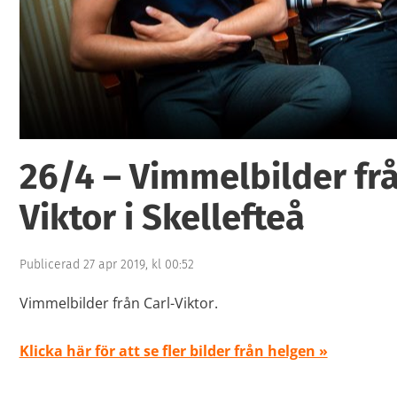
7
26/4 – Vimmelbilder frå
Viktor i Skellefteå
Publicerad 27 apr 2019, kl 00:52
Vimmelbilder från Carl-Viktor.
Klicka här för att se fler bilder från helgen »