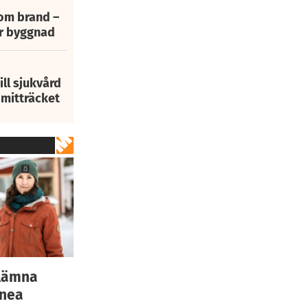
 om brand –
ur byggnad
ill sjukvård
i mitträcket
 lämna
nnea