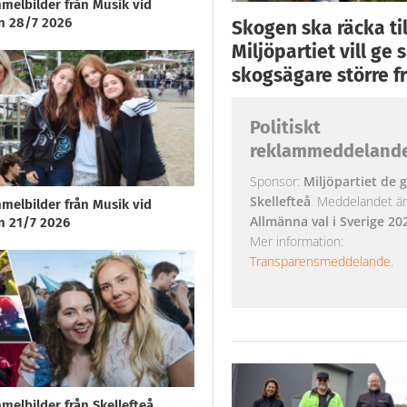
melbilder från Musik vid
n 28/7 2026
Skogen ska räcka till
Miljöpartiet vill ge
skogsägare större fr
Politiskt
reklammeddeland
Sponsor:
Miljöpartiet de g
Skellefteå
. Meddelandet är k
melbilder från Musik vid
Allmänna val i Sverige 20
n 21/7 2026
Mer information:
Transparensmeddelande
.
melbilder från Skellefteå