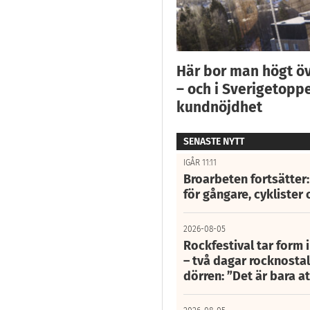
Här bor man högt ö
– och i Sverigetoppe
kundnöjdhet
SENASTE NYTT
IGÅR 11:11
Broarbeten fortsätter
för gångare, cyklister 
2026-08-05
Rockfestival tar form i
– två dagar rocknostalg
dörren: ”Det är bara 