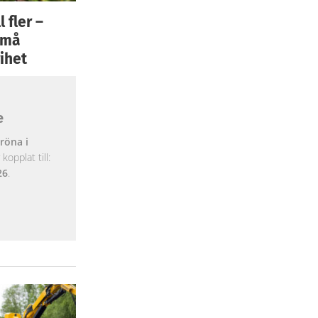
 fler –
 små
ihet
e
röna i
opplat till:
26
.