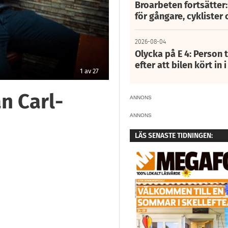
Broarbeten fortsätter
för gångare, cyklister 
2026-08-04
Olycka på E 4: Person t
efter att bilen kört in 
2
av
27
n Carl-
ANNONS
ANNONS
LÄS SENASTE TIDNINGEN: