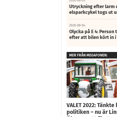
2026-08-05
Utryckning efter larm
elsparkcykel togs ut 
2026-08-04
Olycka på E 4: Person t
efter att bilen kört in 
MER FRÅN MEGAFONEN:
VALET 2022: Tänkte
politiken – nu är Li