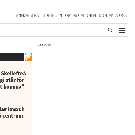
ANNONSERA
TIDNINGEN
OM MEGAFONEN
KONTAKTA OSS
ANNONS
 Skellefteå
i står för
att komma”
fter krasch –
eå centrum