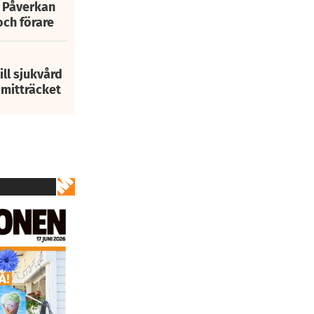
: Påverkan
och förare
ill sjukvård
i mitträcket
2
av
27