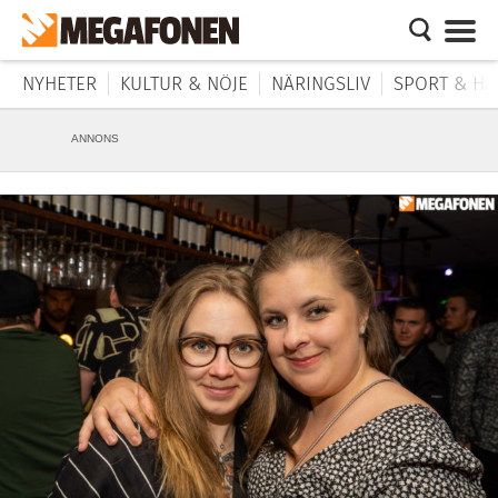
NYHETER
KULTUR & NÖJE
NÄRINGSLIV
SPORT & HÄ
ANNONS