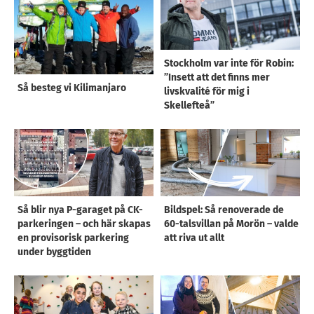
Stockholm var inte för Robin:
”Insett att det finns mer
Så besteg vi Kilimanjaro
livskvalité för mig i
Skellefteå”
Så blir nya P-garaget på CK-
Bildspel: Så renoverade de
parkeringen – och här skapas
60-talsvillan på Morön – valde
en provisorisk parkering
att riva ut allt
under byggtiden