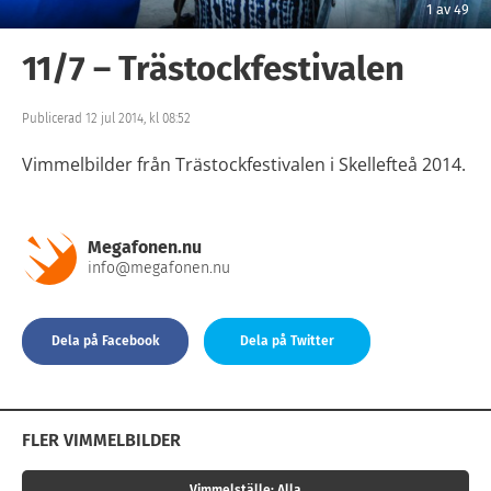
1
av
49
11/7 – Trästockfestivalen
Publicerad 12 jul 2014, kl 08:52
Vimmelbilder från Trästockfestivalen i Skellefteå 2014.
Megafonen.nu
info@megafonen.nu
Dela på Facebook
Dela på Twitter
FLER VIMMELBILDER
Vimmelställe:
Alla