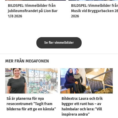
BILDSPEL: Vimmelbilder från
BILDSPEL: Vimmelbilder frå
jubileumsfirandet på Lion Bar
Musik vid Bryggarbacken 2
1/8 2026
2026
Se fler vimmelbilder
MER FRÅN MEGAFONEN
Så är planerna för nya
Bildextra: Laura och Erik
resecentrumet: ”Tagit fram
bygger ett runt hus – av
bilderna för att ge en känsla”
halmbalar och lera: ”Vill
inspirera andra”