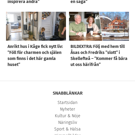
inspirera andra”
en saga”
Anrikt hus i Kåge fick nytt liv:
BILDEXTRA: Följ med hem till
”Föll för charmen och själen
Åsas och Fredriks ”slott” i
som finns i det här gamla
Skellefteå – ”Kommer få bära
huset”
ut oss härifrån”
SNABBLÄNKAR
Startsidan
Nyheter
Kultur & Nöje
Näringsliv
Sport & Hälsa