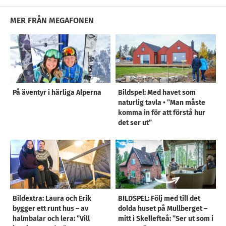
MER FRÅN MEGAFONEN
På äventyr i härliga Alperna
Bildspel: Med havet som
naturlig tavla • ”Man måste
komma in för att förstå hur
det ser ut”
Bildextra: Laura och Erik
BILDSPEL: Följ med till det
bygger ett runt hus – av
dolda huset på Mullberget –
halmbalar och lera: ”Vill
mitt i Skellefteå: ”Ser ut som i