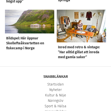
springa
högst upp”
Bildspel: Här öppnar
Skellefteåkvartetten en
Inred med retro & vintage:
fiskecamp i Norge
”Har alltid gillat att inreda
med gamla saker”
SNABBLÄNKAR
Startsidan
Nyheter
Kultur & Nöje
Näringsliv
Sport & Hälsa