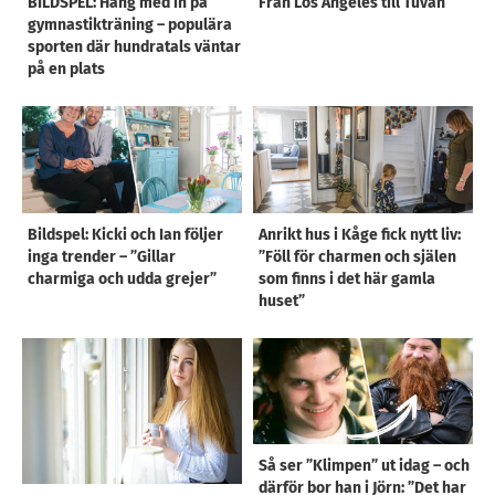
BILDSPEL: Häng med in på
Från Los Angeles till Tuvan
gymnastikträning – populära
sporten där hundratals väntar
på en plats
Bildspel: Kicki och Ian följer
Anrikt hus i Kåge fick nytt liv:
inga trender – ”Gillar
”Föll för charmen och själen
charmiga och udda grejer”
som finns i det här gamla
huset”
Så ser ”Klimpen” ut idag – och
därför bor han i Jörn: ”Det har