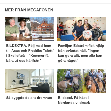
MER FRÅN MEGAFONEN
BILDEXTRA: Följ med hem
Familjen Edström fick hjälp
till Åsas och Fredriks ”slott”
från oväntat håll: ”Ingen
i Skellefteå – ”Kommer få
kan göra allt, men alla kan
bära ut oss härifrån”
göra något”
Så byggde de sitt drömhus
Bildspel: På häst i
Norrlands vildmark