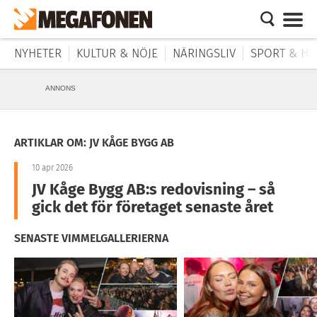
NYHETER
KULTUR & NÖJE
NÄRINGSLIV
SPORT & HÄ
ANNONS
ARTIKLAR OM: JV KÅGE BYGG AB
10 apr 2026
JV Kåge Bygg AB:s redovisning – så
gick det för företaget senaste året
SENASTE VIMMELGALLERIERNA