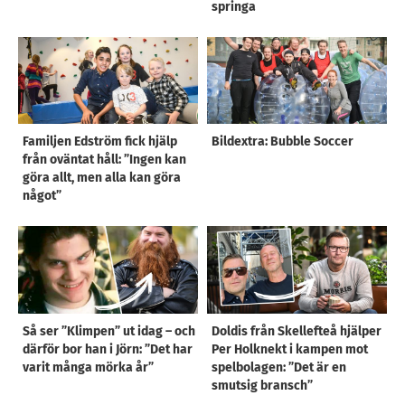
springa
Familjen Edström fick hjälp
Bildextra: Bubble Soccer
från oväntat håll: ”Ingen kan
göra allt, men alla kan göra
något”
Så ser ”Klimpen” ut idag – och
Doldis från Skellefteå hjälper
därför bor han i Jörn: ”Det har
Per Holknekt i kampen mot
varit många mörka år”
spelbolagen: ”Det är en
smutsig bransch”