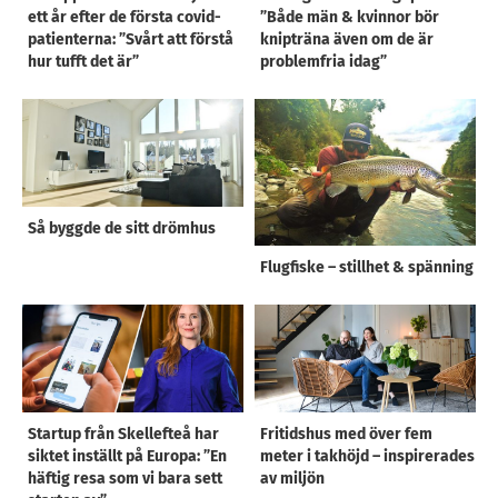
ett år efter de första covid-
”Både män & kvinnor bör
patienterna: ”Svårt att förstå
knipträna även om de är
hur tufft det är”
problemfria idag”
Så byggde de sitt drömhus
Flugfiske – stillhet & spänning
Startup från Skellefteå har
Fritidshus med över fem
siktet inställt på Europa: ”En
meter i takhöjd – inspirerades
häftig resa som vi bara sett
av miljön