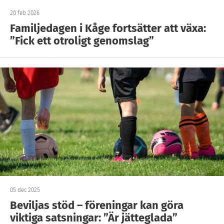
20 feb 2026
Familjedagen i Kåge fortsätter att växa:
”Fick ett otroligt genomslag”
05 dec 2025
Beviljas stöd – föreningar kan göra
viktiga satsningar: ”Är jätteglada”