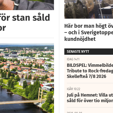
för stan såld
or
Här bor man högt ö
– och i Sverigetoppe
kundnöjdhet
SENASTE NYTT
IDAG 14:11
BILDSPEL: Vimmelbilde
Tribute to Rock-fredag
Skellefteå 7/8 2026
IGÅR 10:22
Juli på Hemnet: Villa u
såld för över tio miljo