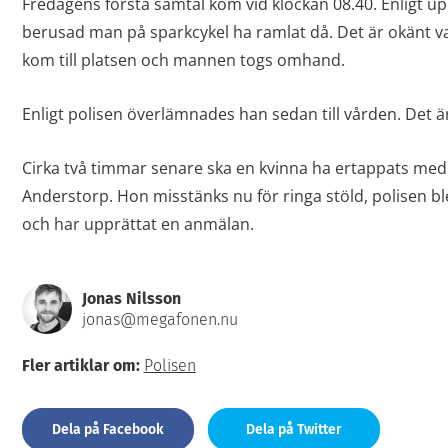
Fredagens första samtal kom vid klockan 08.40. Enligt uppg
berusad man på sparkcykel ha ramlat då. Det är okänt var
kom till platsen och mannen togs omhand.
Enligt polisen överlämnades han sedan till vården. Det är o
Cirka två timmar senare ska en kvinna ha ertappats med at
Anderstorp. Hon misstänks nu för ringa stöld, polisen ble
och har upprättat en anmälan.
Jonas Nilsson
jonas@megafonen.nu
Fler artiklar om:
Polisen
Dela på Facebook
Dela på Twitter