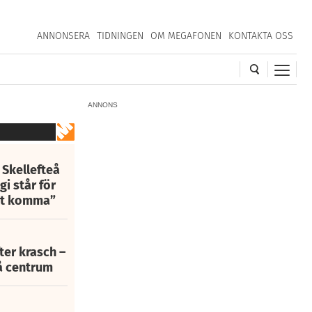
ANNONSERA
TIDNINGEN
OM MEGAFONEN
KONTAKTA OSS
ANNONS
 Skellefteå
i står för
att komma”
fter krasch –
eå centrum