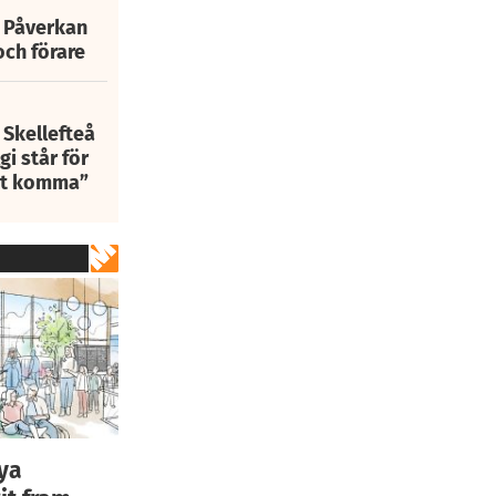
: Påverkan
och förare
 Skellefteå
i står för
att komma”
nya