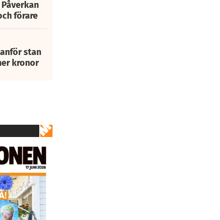
: Påverkan
och förare
tanför stan
ner kronor