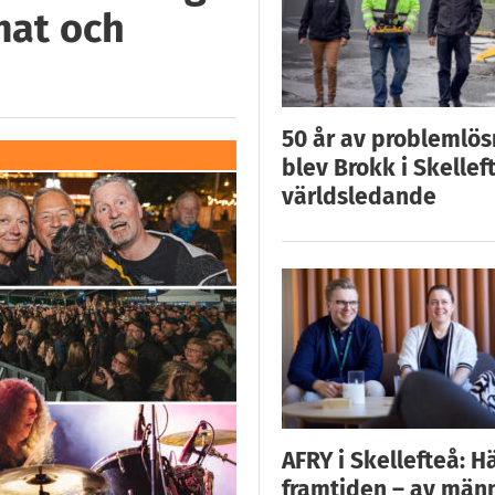
mat och
50 år av problemlös
blev Brokk i Skellef
världsledande
AFRY i Skellefteå: H
framtiden – av män