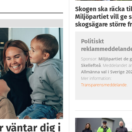
Skogen ska räcka till
Miljöpartiet vill ge
skogsägare större fr
Politiskt
reklammeddeland
Sponsor:
Miljöpartiet de g
Skellefteå
. Meddelandet är k
Allmänna val i Sverige 20
Mer information:
Transparensmeddelande
.
 väntar dig i