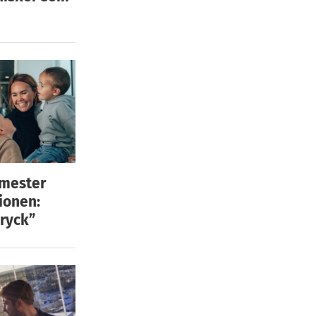
emester
ionen:
ryck”