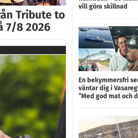
vill göra skillnad
ån Tribute to
å 7/8 2026
En bekymmersfri s
väntar dig i Vasareg
”Med god mat och d