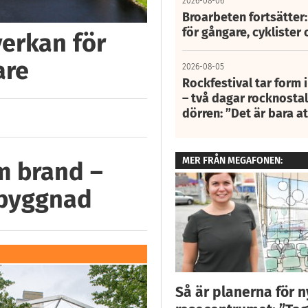
2026-08-06
Broarbeten fortsätter
för gångare, cyklister 
verkan för
are
2026-08-05
Rockfestival tar form i
– två dagar rocknostalg
dörren: ”Det är bara 
MER FRÅN MEGAFONEN:
m brand –
 byggnad
Så är planerna för 