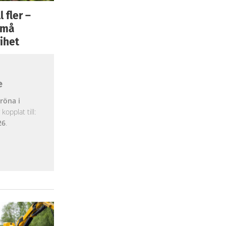
 fler –
 små
ihet
e
röna i
opplat till:
26
.