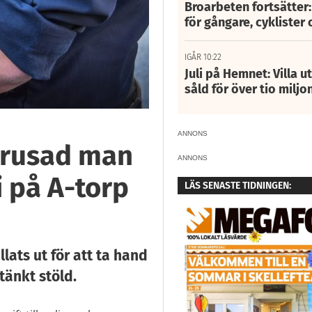
Broarbeten fortsätter
för gångare, cyklister 
IGÅR 10:22
Juli på Hemnet: Villa u
såld för över tio miljo
ANNONS
berusad man
ANNONS
 på A-torp
LÄS SENASTE TIDNINGEN:
ats ut för att ta hand
tänkt stöld.