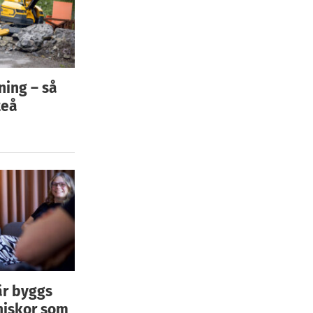
ning – så
teå
är byggs
niskor som