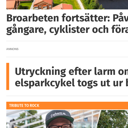
Broarbeten fortsätter: På
gångare, cyklister och för
ANNONS
Utryckning efter larm o
elsparkcykel togs ut ur
TRIBUTE TO ROCK