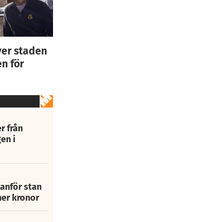
ver staden
n för
r från
en i
tanför stan
ner kronor