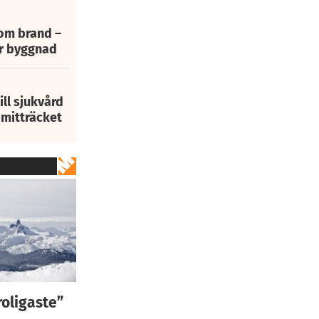
 om brand –
ur byggnad
ill sjukvård
i mitträcket
roligaste”