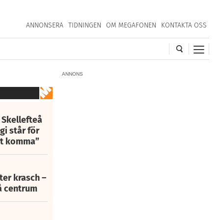
ANNONSERA
TIDNINGEN
OM MEGAFONEN
KONTAKTA OSS
ANNONS
 Skellefteå
i står för
att komma”
fter krasch –
eå centrum