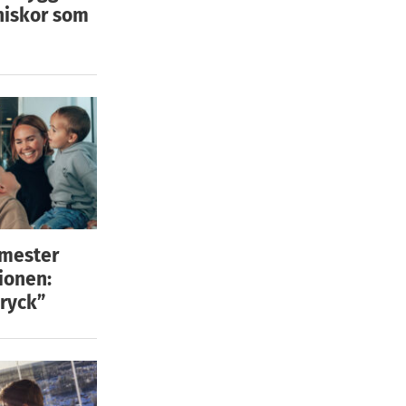
niskor som
emester
ionen:
ryck”