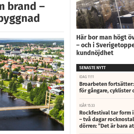
m brand –
 byggnad
Här bor man högt ö
– och i Sverigetoppe
kundnöjdhet
SENASTE NYTT
IDAG 11:11
Broarbeten fortsätter
för gångare, cyklister 
IGÅR 15:33
Rockfestival tar form i
– två dagar rocknostalg
dörren: ”Det är bara 