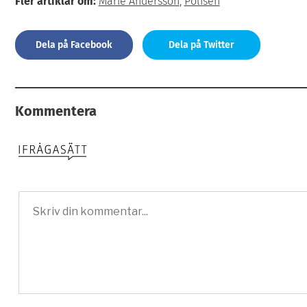
Fler artiklar om:
Marie Andersson
,
Polisen
Dela på Facebook
Dela på Twitter
Kommentera