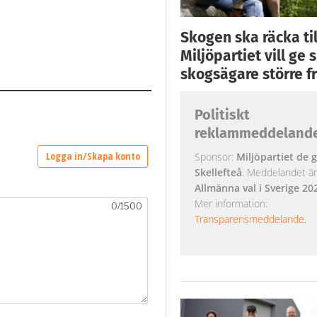
Skogen ska räcka till
Miljöpartiet vill ge
skogsägare större fr
Politiskt
reklammeddeland
Sponsor:
Miljöpartiet de g
Skellefteå
. Meddelandet är k
Allmänna val i Sverige 20
Mer information:
Transparensmeddelande
.