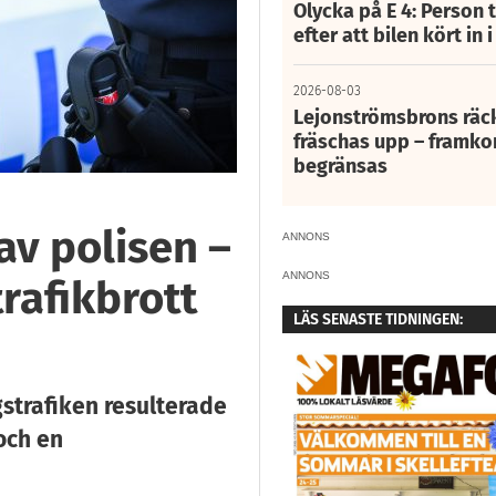
Olycka på E 4: Person t
efter att bilen kört in 
2026-08-03
Lejonströmsbrons räc
fräschas upp – framko
begränsas
av polisen –
ANNONS
ANNONS
rafikbrott
LÄS SENASTE TIDNINGEN:
gstrafiken resulterade
och en