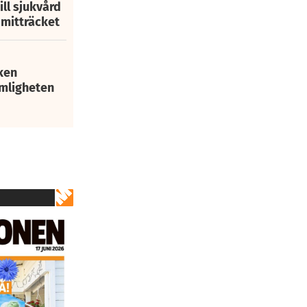
ill sjukvård
i mitträcket
ken
mligheten