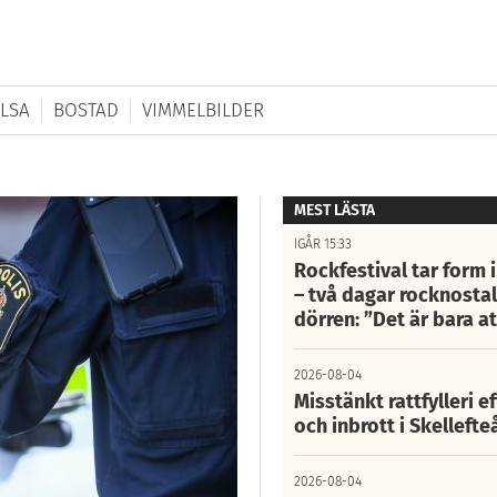
LSA
BOSTAD
VIMMELBILDER
MEST LÄSTA
IGÅR 15:33
Rockfestival tar form i
– två dagar rocknostalg
dörren: ”Det är bara 
2026-08-04
Misstänkt rattfylleri e
och inbrott i Skelleft
2026-08-04