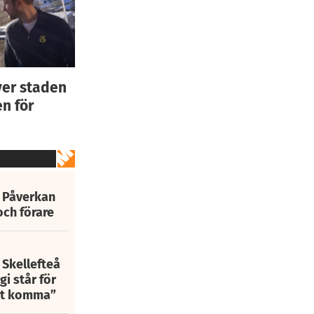
ver staden
n för
: Påverkan
och förare
 Skellefteå
i står för
att komma”