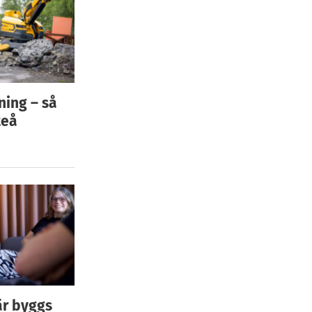
ning – så
teå
är byggs