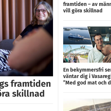
framtiden – av män
vill göra skillnad
En bekymmersfri s
väntar dig i Vasareg
ggs framtiden
”Med god mat och d
öra skillnad