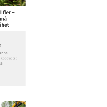
 fler –
 små
ihet
e
röna i
opplat till:
26
.