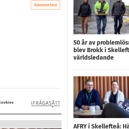
50 år av problemlös
blev Brokk i Skellef
världsledande
AFRY i Skellefteå: H