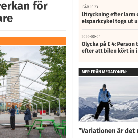
verkan för
IGÅR 10:23
Utryckning efter larm
are
elsparkcykel togs ut 
2026-08-04
Olycka på E 4: Person t
efter att bilen kört in 
MER FRÅN MEGAFONEN:
”Variationen är det 