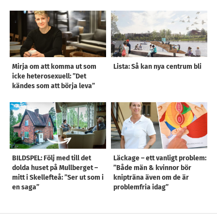
Mirja om att komma ut som
Lista: Så kan nya centrum bli
icke heterosexuell: ”Det
kändes som att börja leva”
BILDSPEL: Följ med till det
Läckage – ett vanligt problem:
dolda huset på Mullberget –
”Både män & kvinnor bör
mitt i Skellefteå: ”Ser ut som i
knipträna även om de är
en saga”
problemfria idag”