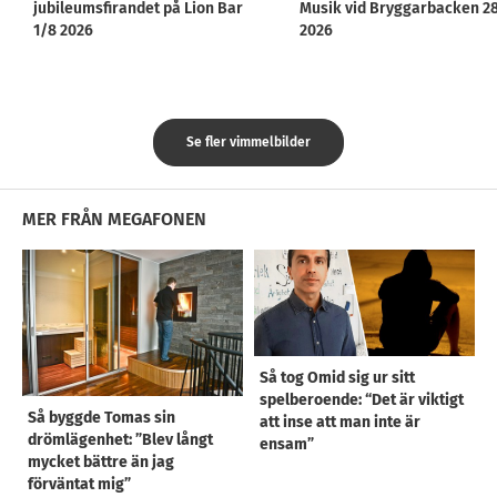
jubileumsfirandet på Lion Bar
Musik vid Bryggarbacken 2
1/8 2026
2026
Se fler vimmelbilder
MER FRÅN MEGAFONEN
Så tog Omid sig ur sitt
spelberoende: “Det är viktigt
Så byggde Tomas sin
att inse att man inte är
drömlägenhet: ”Blev långt
ensam”
mycket bättre än jag
förväntat mig”