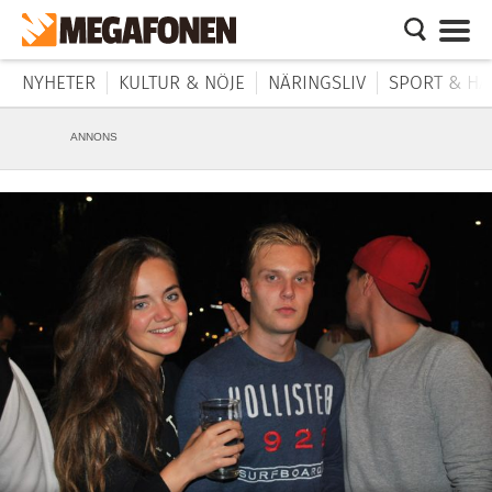
NYHETER
KULTUR & NÖJE
NÄRINGSLIV
SPORT & HÄ
ANNONS