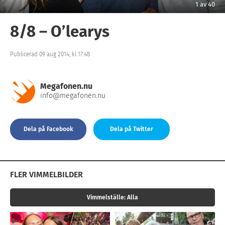
1
av
40
8/8 – O’learys
Publicerad 09 aug 2014, kl 17:48
Megafonen.nu
info@megafonen.nu
Dela på Facebook
Dela på Twitter
FLER VIMMELBILDER
Vimmelställe:
Alla