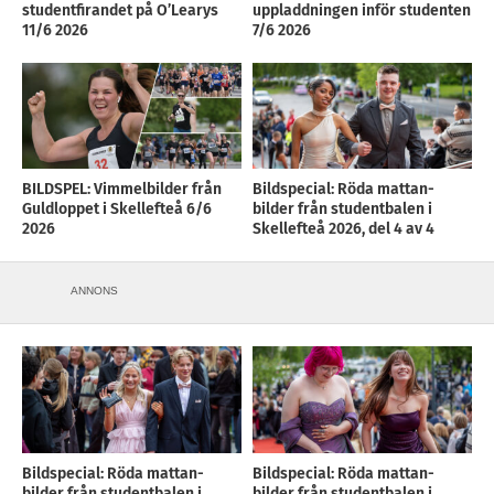
studentfirandet på O’Learys
uppladdningen inför studenten
11/6 2026
7/6 2026
BILDSPEL: Vimmelbilder från
Bildspecial: Röda mattan-
Guldloppet i Skellefteå 6/6
bilder från studentbalen i
2026
Skellefteå 2026, del 4 av 4
ANNONS
Bildspecial: Röda mattan-
Bildspecial: Röda mattan-
bilder från studentbalen i
bilder från studentbalen i