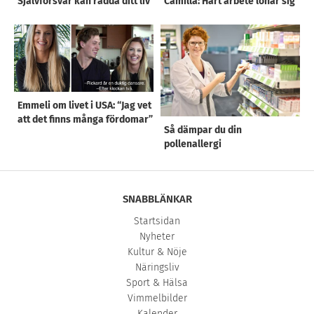
Självförsvar kan rädda ditt liv
Camilla: Hårt arbete lönar sig
Emmeli om livet i USA: “Jag vet
att det finns många fördomar”
Så dämpar du din
pollenallergi
SNABBLÄNKAR
Startsidan
Nyheter
Kultur & Nöje
Näringsliv
Sport & Hälsa
Vimmelbilder
Kalender