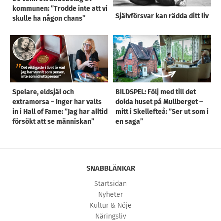
kommunen: ”Trodde inte att vi
Självförsvar kan rädda ditt liv
skulle ha någon chans”
Spelare, eldsjäl och
BILDSPEL: Följ med till det
extramorsa – Inger har valts
dolda huset på Mullberget –
in i Hall of Fame: ”Jag har alltid
mitt i Skellefteå: ”Ser ut som i
försökt att se människan”
en saga”
SNABBLÄNKAR
Startsidan
Nyheter
Kultur & Nöje
Näringsliv