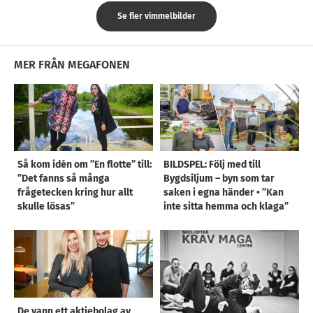
Se fler vimmelbilder
MER FRÅN MEGAFONEN
Så kom idén om ”En flotte” till:
BILDSPEL: Följ med till
”Det fanns så många
Bygdsiljum – byn som tar
frågetecken kring hur allt
saken i egna händer • ”Kan
skulle lösas”
inte sitta hemma och klaga”
De vann ett aktiebolag av