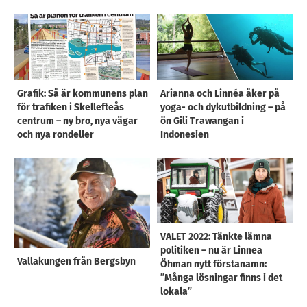
Grafik: Så är kommunens plan
Arianna och Linnéa åker på
för trafiken i Skellefteås
yoga- och dykutbildning – på
centrum – ny bro, nya vägar
ön Gili Trawangan i
och nya rondeller
Indonesien
VALET 2022: Tänkte lämna
politiken – nu är Linnea
Vallakungen från Bergsbyn
Öhman nytt förstanamn:
”Många lösningar finns i det
lokala”